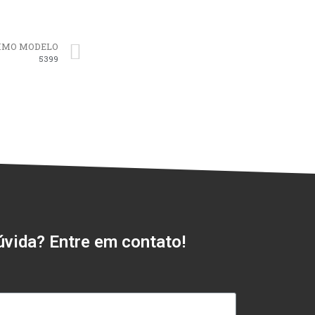
IMO MODELO
5399
vida? Entre em contato!