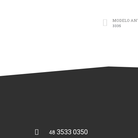
MODELO AN
3335
3533 0350
48